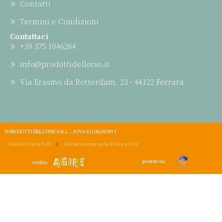
Contatti
Termini e Condizioni
Contattaci
+39 375 1046264
info@prodottidellorso.it
Via Erasmo da Rotterdam, 23 - 44122 Ferrara
© PRODOTTI DELL'ORSO S.R.L. - P:IVA 02118630389 |
Cookie Policy (UE)
Dichiarazione sulla Privacy (UE)
protetto da:
credits: